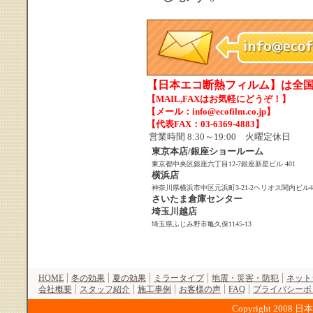
【日本エコ断熱フィルム】は全国
【MAIL,FAXはお気軽にどうぞ！】
【メール：info@ecofilm.co.jp】
【代表FAX：03-6369-4883】
営業時間 8:30～19:00 火曜定休日
東京本店/銀座ショールーム
東京都中央区銀座六丁目12-7銀座新星ビル 401
横浜店
神奈川県横浜市中区元浜町3-21-2ヘリオス関内ビル4
さいたま倉庫センター
埼玉川越店
埼玉県ふじみ野市亀久保1145-13
HOME
冬の効果
夏の効果
ミラータイプ
地震・災害・防犯
ネット
会社概要
スタッフ紹介
施工事例
お客様の声
FAQ
プライバシーポ
Copyright 2008 